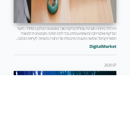
ריו הלת' פיתחה מערכת שכוללת בדיקות סוכר באמצעות הטלפון הסלולרי, תיעוד
הבדיקות ואלגוריתם המשתמש במידע בכדי לתת תמיכה מוטיבציונית למטופל.
רוסאריו קפיטל שימשה כיועצת הפיננסית של החברה בישראל. לקריאת הכתבה...
DigitalMarket
2020-07