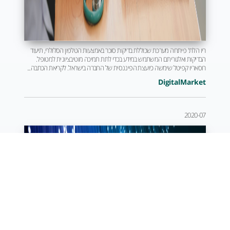
ריו הלת' פיתחה מערכת שכוללת בדיקות סוכר באמצעות הטלפון הסלולרי, תיעוד
הבדיקות ואלגוריתם המשתמש במידע בכדי לתת תמיכה מוטיבציונית למטופל.
רוסאריו קפיטל שימשה כיועצת הפיננסית של החברה בישראל. לקריאת הכתבה...
DigitalMarket
2020-07