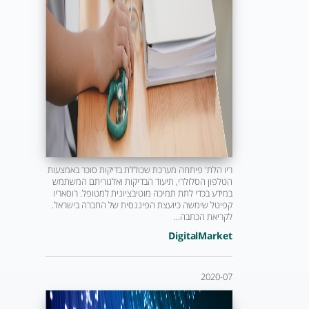
ריו הלת' פיתחה מערכת שכוללת בדיקות סוכר באמצעות
הטלפון הסלולרי, תיעוד הבדיקות ואלגוריתם המשתמש
במידע בכדי לתת תמיכה מוטיבציונית למטופל. רוסאריו
קפיטל שימשה כיועצת הפיננסית של החברה בישראל.
לקריאת הכתבה...
DigitalMarket
2020-07