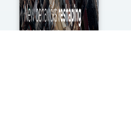
מגפת הקורונה מטלטלת את הכלכלה העולמית עד
ליסודותיה, ותעשיית מחקרי השוק והאנליטיקה אינה
יוצאת דופן. בעוד שתעשייה זו של 2.2 מיליארד דולר
בארה"ב ספגה מכה במשבר, לא הכל אבוד. חברות...
DigitalMarket