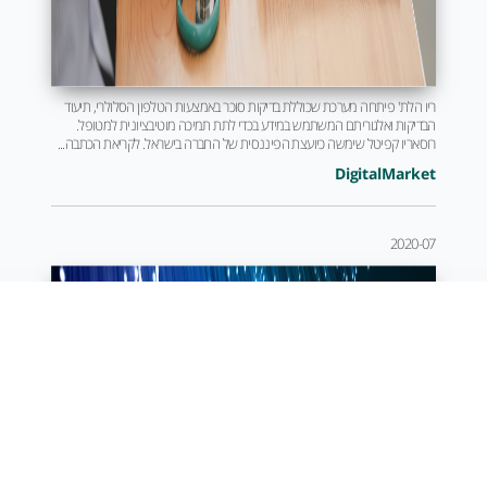
ריו הלת' פיתחה מערכת שכוללת בדיקות סוכר באמצעות הטלפון הסלולרי, תיעוד
הבדיקות ואלגוריתם המשתמש במידע בכדי לתת תמיכה מוטיבציונית למטופל.
רוסאריו קפיטל שימשה כיועצת הפיננסית של החברה בישראל. לקריאת הכתבה...
DigitalMarket
2020-07