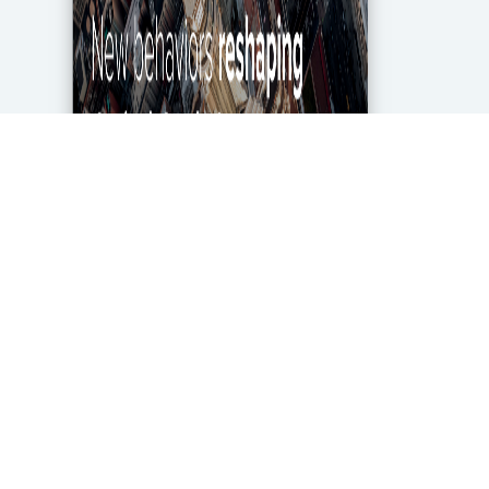
מגפת הקורונה מטלטלת את הכלכלה העולמית עד
ליסודותיה, ותעשיית מחקרי השוק והאנליטיקה אינה
יוצאת דופן. בעוד שתעשייה זו של 2.2 מיליארד דולר
בארה"ב ספגה מכה במשבר, לא הכל אבוד. חברות...
DigitalMarket