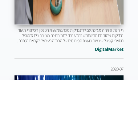
ריו הלת' פיתחה מערכת שכוללת בדיקות סוכר באמצעות הטלפון הסלולרי, תיעוד
הבדיקות ואלגוריתם המשתמש במידע בכדי לתת תמיכה מוטיבציונית למטופל.
רוסאריו קפיטל שימשה כיועצת הפיננסית של החברה בישראל. לקריאת הכתבה...
DigitalMarket
2020-07