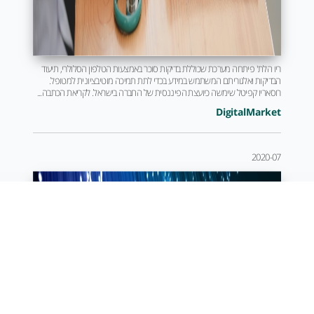
ריו הלת' פיתחה מערכת שכוללת בדיקות סוכר באמצעות הטלפון הסלולרי, תיעוד
הבדיקות ואלגוריתם המשתמש במידע בכדי לתת תמיכה מוטיבציונית למטופל.
רוסאריו קפיטל שימשה כיועצת הפיננסית של החברה בישראל. לקריאת הכתבה...
DigitalMarket
2020-07