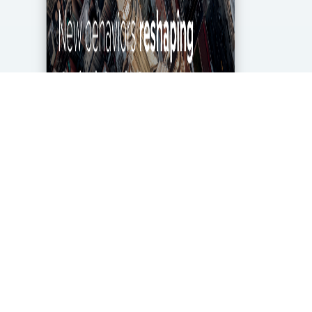
מגפת הקורונה מטלטלת את הכלכלה העולמית עד
ליסודותיה, ותעשיית מחקרי השוק והאנליטיקה אינה
יוצאת דופן. בעוד שתעשייה זו של 2.2 מיליארד דולר
בארה"ב ספגה מכה במשבר, לא הכל אבוד. חברות...
DigitalMarket