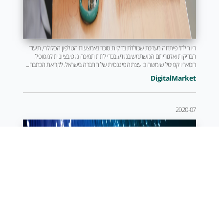
ריו הלת' פיתחה מערכת שכוללת בדיקות סוכר באמצעות הטלפון הסלולרי, תיעוד
הבדיקות ואלגוריתם המשתמש במידע בכדי לתת תמיכה מוטיבציונית למטופל.
רוסאריו קפיטל שימשה כיועצת הפיננסית של החברה בישראל. לקריאת הכתבה...
DigitalMarket
2020-07