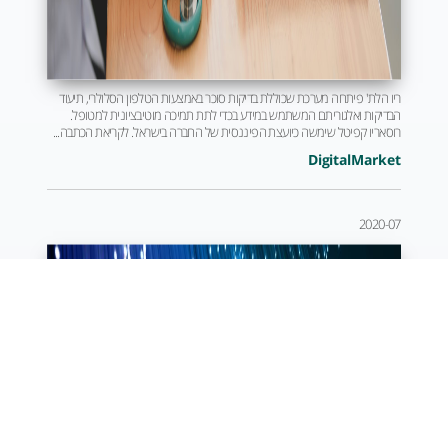
ריו הלת' פיתחה מערכת שכוללת בדיקות סוכר באמצעות הטלפון הסלולרי, תיעוד
הבדיקות ואלגוריתם המשתמש במידע בכדי לתת תמיכה מוטיבציונית למטופל.
רוסאריו קפיטל שימשה כיועצת הפיננסית של החברה בישראל. לקריאת הכתבה...
DigitalMarket
2020-07