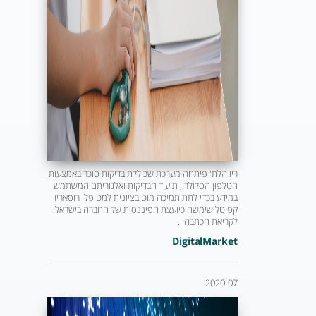
ריו הלת' פיתחה מערכת שכוללת בדיקות סוכר באמצעות
הטלפון הסלולרי, תיעוד הבדיקות ואלגוריתם המשתמש
במידע בכדי לתת תמיכה מוטיבציונית למטופל. רוסאריו
קפיטל שימשה כיועצת הפיננסית של החברה בישראל.
לקריאת הכתבה...
DigitalMarket
2020-07