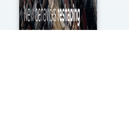
מגפת הקורונה מטלטלת את הכלכלה העולמית עד
ליסודותיה, ותעשיית מחקרי השוק והאנליטיקה אינה
יוצאת דופן. בעוד שתעשייה זו של 2.2 מיליארד דולר
בארה"ב ספגה מכה במשבר, לא הכל אבוד. חברות...
DigitalMarket