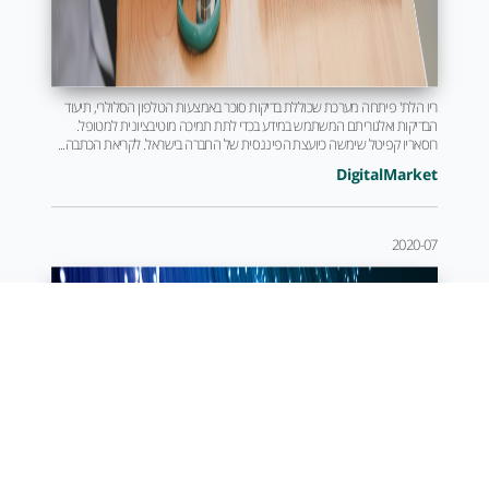
ריו הלת' פיתחה מערכת שכוללת בדיקות סוכר באמצעות הטלפון הסלולרי, תיעוד
הבדיקות ואלגוריתם המשתמש במידע בכדי לתת תמיכה מוטיבציונית למטופל.
רוסאריו קפיטל שימשה כיועצת הפיננסית של החברה בישראל. לקריאת הכתבה...
DigitalMarket
2020-07