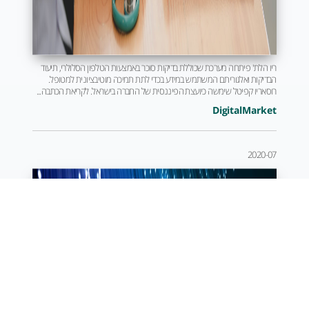
ריו הלת' פיתחה מערכת שכוללת בדיקות סוכר באמצעות הטלפון הסלולרי, תיעוד
הבדיקות ואלגוריתם המשתמש במידע בכדי לתת תמיכה מוטיבציונית למטופל.
רוסאריו קפיטל שימשה כיועצת הפיננסית של החברה בישראל. לקריאת הכתבה...
DigitalMarket
2020-07