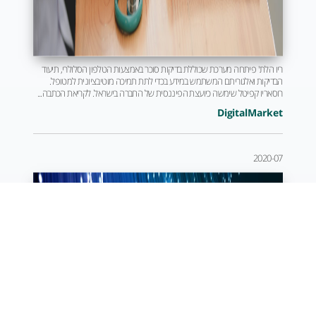
ריו הלת' פיתחה מערכת שכוללת בדיקות סוכר באמצעות הטלפון הסלולרי, תיעוד
הבדיקות ואלגוריתם המשתמש במידע בכדי לתת תמיכה מוטיבציונית למטופל.
רוסאריו קפיטל שימשה כיועצת הפיננסית של החברה בישראל. לקריאת הכתבה...
DigitalMarket
2020-07