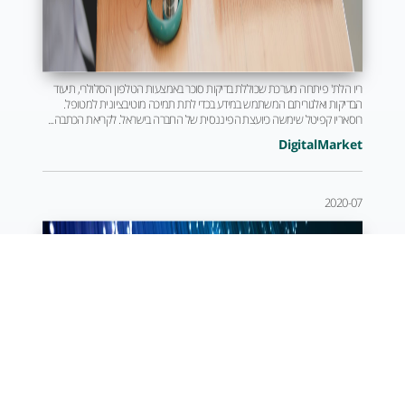
ריו הלת' פיתחה מערכת שכוללת בדיקות סוכר באמצעות הטלפון הסלולרי, תיעוד
הבדיקות ואלגוריתם המשתמש במידע בכדי לתת תמיכה מוטיבציונית למטופל.
רוסאריו קפיטל שימשה כיועצת הפיננסית של החברה בישראל. לקריאת הכתבה...
DigitalMarket
2020-07