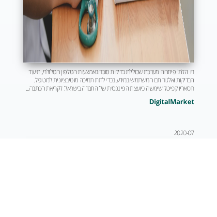
ריו הלת' פיתחה מערכת שכוללת בדיקות סוכר באמצעות הטלפון הסלולרי, תיעוד
הבדיקות ואלגוריתם המשתמש במידע בכדי לתת תמיכה מוטיבציונית למטופל.
רוסאריו קפיטל שימשה כיועצת הפיננסית של החברה בישראל. לקריאת הכתבה...
DigitalMarket
2020-07