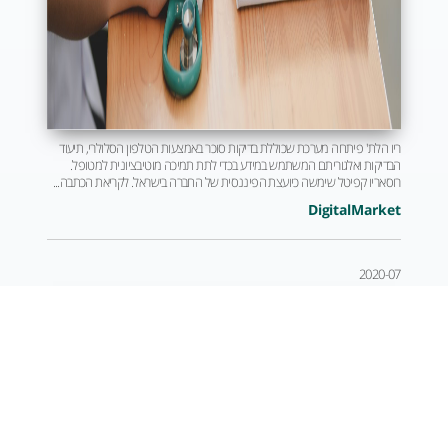
ריו הלת' פיתחה מערכת שכוללת בדיקות סוכר באמצעות הטלפון הסלולרי, תיעוד
הבדיקות ואלגוריתם המשתמש במידע בכדי לתת תמיכה מוטיבציונית למטופל.
רוסאריו קפיטל שימשה כיועצת הפיננסית של החברה בישראל. לקריאת הכתבה...
DigitalMarket
2020-07