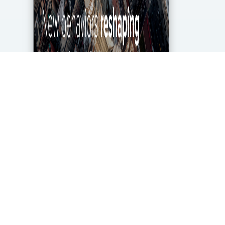
מגפת הקורונה מטלטלת את הכלכלה העולמית עד
ליסודותיה, ותעשיית מחקרי השוק והאנליטיקה אינה
יוצאת דופן. בעוד שתעשייה זו של 2.2 מיליארד דולר
בארה"ב ספגה מכה במשבר, לא הכל אבוד. חברות...
DigitalMarket