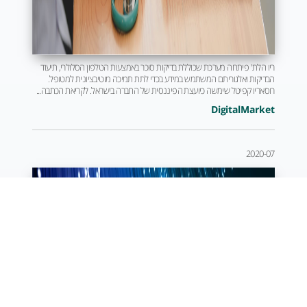
ריו הלת' פיתחה מערכת שכוללת בדיקות סוכר באמצעות הטלפון הסלולרי, תיעוד
הבדיקות ואלגוריתם המשתמש במידע בכדי לתת תמיכה מוטיבציונית למטופל.
רוסאריו קפיטל שימשה כיועצת הפיננסית של החברה בישראל. לקריאת הכתבה...
DigitalMarket
2020-07