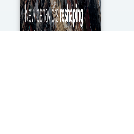
מגפת הקורונה מטלטלת את הכלכלה העולמית עד
ליסודותיה, ותעשיית מחקרי השוק והאנליטיקה אינה
יוצאת דופן. בעוד שתעשייה זו של 2.2 מיליארד דולר
בארה"ב ספגה מכה במשבר, לא הכל אבוד. חברות...
DigitalMarket