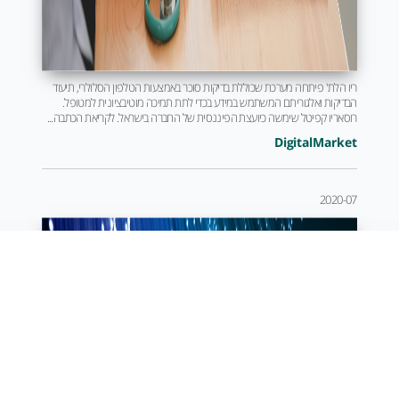
ריו הלת' פיתחה מערכת שכוללת בדיקות סוכר באמצעות הטלפון הסלולרי, תיעוד
הבדיקות ואלגוריתם המשתמש במידע בכדי לתת תמיכה מוטיבציונית למטופל.
רוסאריו קפיטל שימשה כיועצת הפיננסית של החברה בישראל. לקריאת הכתבה...
DigitalMarket
2020-07