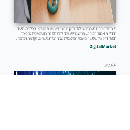
ריו הלת' פיתחה מערכת שכוללת בדיקות סוכר באמצעות הטלפון הסלולרי, תיעוד
הבדיקות ואלגוריתם המשתמש במידע בכדי לתת תמיכה מוטיבציונית למטופל.
רוסאריו קפיטל שימשה כיועצת הפיננסית של החברה בישראל. לקריאת הכתבה...
DigitalMarket
2020-07