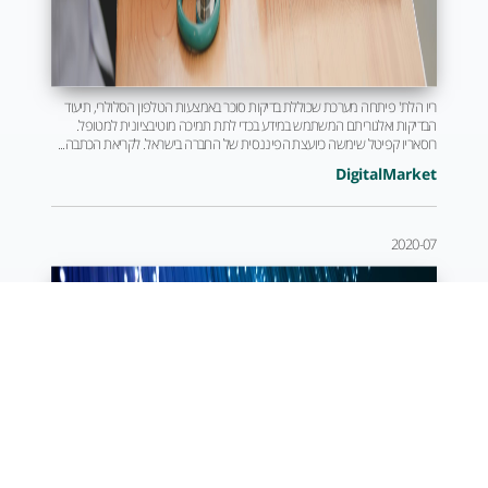
ריו הלת' פיתחה מערכת שכוללת בדיקות סוכר באמצעות הטלפון הסלולרי, תיעוד
הבדיקות ואלגוריתם המשתמש במידע בכדי לתת תמיכה מוטיבציונית למטופל.
רוסאריו קפיטל שימשה כיועצת הפיננסית של החברה בישראל. לקריאת הכתבה...
DigitalMarket
2020-07