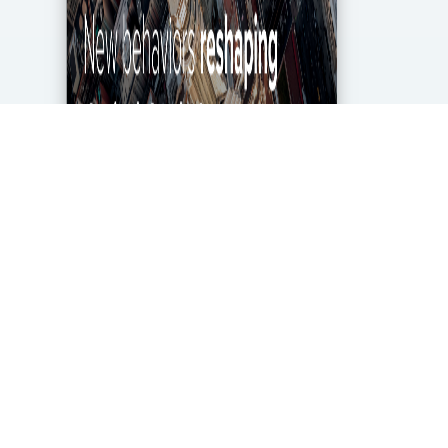
מגפת הקורונה מטלטלת את הכלכלה העולמית עד
ליסודותיה, ותעשיית מחקרי השוק והאנליטיקה אינה
יוצאת דופן. בעוד שתעשייה זו של 2.2 מיליארד דולר
בארה"ב ספגה מכה במשבר, לא הכל אבוד. חברות...
DigitalMarket