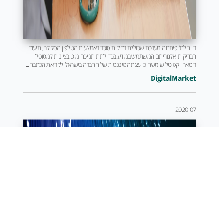
ריו הלת' פיתחה מערכת שכוללת בדיקות סוכר באמצעות הטלפון הסלולרי, תיעוד
הבדיקות ואלגוריתם המשתמש במידע בכדי לתת תמיכה מוטיבציונית למטופל.
רוסאריו קפיטל שימשה כיועצת הפיננסית של החברה בישראל. לקריאת הכתבה...
DigitalMarket
2020-07