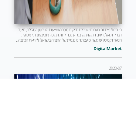
ריו הלת' פיתחה מערכת שכוללת בדיקות סוכר באמצעות הטלפון הסלולרי, תיעוד
הבדיקות ואלגוריתם המשתמש במידע בכדי לתת תמיכה מוטיבציונית למטופל.
רוסאריו קפיטל שימשה כיועצת הפיננסית של החברה בישראל. לקריאת הכתבה...
DigitalMarket
2020-07