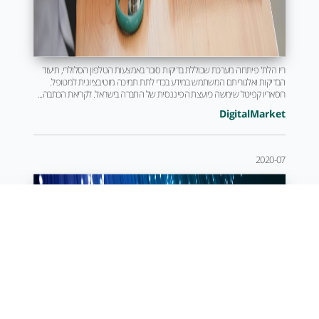
ריו הלת' פיתחה מערכת שכוללת בדיקות סוכר באמצעות הטלפון הסלולרי, תיעוד
הבדיקות ואלגוריתם המשתמש במידע בכדי לתת תמיכה מוטיבציונית למטופל.
רוסאריו קפיטל שימשה כיועצת הפיננסית של החברה בישראל. לקריאת הכתבה...
DigitalMarket
2020-07