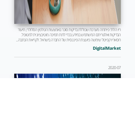
ריו הלת' פיתחה מערכת שכוללת בדיקות סוכר באמצעות הטלפון הסלולרי, תיעוד
הבדיקות ואלגוריתם המשתמש במידע בכדי לתת תמיכה מוטיבציונית למטופל.
רוסאריו קפיטל שימשה כיועצת הפיננסית של החברה בישראל. לקריאת הכתבה...
DigitalMarket
2020-07