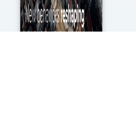
מגפת הקורונה מטלטלת את הכלכלה העולמית עד
ליסודותיה, ותעשיית מחקרי השוק והאנליטיקה אינה
יוצאת דופן. בעוד שתעשייה זו של 2.2 מיליארד דולר
בארה"ב ספגה מכה במשבר, לא הכל אבוד. חברות...
DigitalMarket