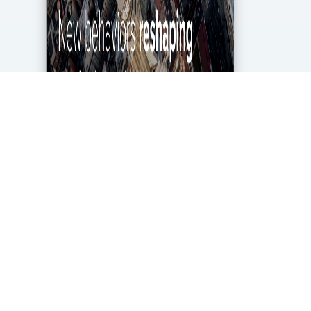
מגפת הקורונה מטלטלת את הכלכלה העולמית עד
ליסודותיה, ותעשיית מחקרי השוק והאנליטיקה אינה
יוצאת דופן. בעוד שתעשייה זו של 2.2 מיליארד דולר
בארה"ב ספגה מכה במשבר, לא הכל אבוד. חברות...
DigitalMarket