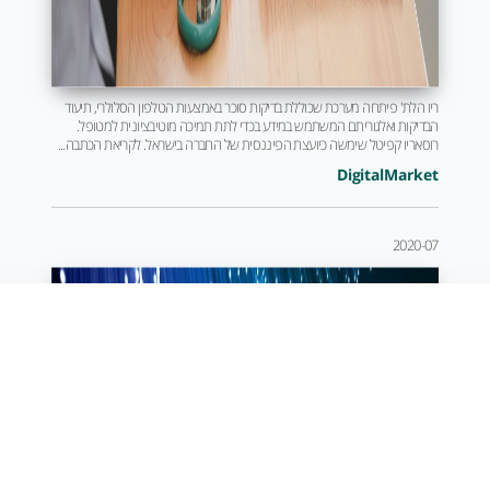
ריו הלת' פיתחה מערכת שכוללת בדיקות סוכר באמצעות הטלפון הסלולרי, תיעוד
הבדיקות ואלגוריתם המשתמש במידע בכדי לתת תמיכה מוטיבציונית למטופל.
רוסאריו קפיטל שימשה כיועצת הפיננסית של החברה בישראל. לקריאת הכתבה...
DigitalMarket
2020-07