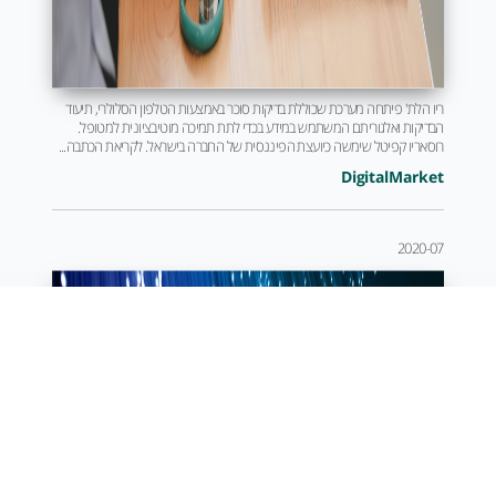
ריו הלת' פיתחה מערכת שכוללת בדיקות סוכר באמצעות הטלפון הסלולרי, תיעוד
הבדיקות ואלגוריתם המשתמש במידע בכדי לתת תמיכה מוטיבציונית למטופל.
רוסאריו קפיטל שימשה כיועצת הפיננסית של החברה בישראל. לקריאת הכתבה...
DigitalMarket
2020-07