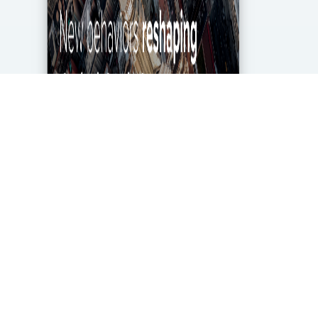
מגפת הקורונה מטלטלת את הכלכלה העולמית עד
ליסודותיה, ותעשיית מחקרי השוק והאנליטיקה אינה
יוצאת דופן. בעוד שתעשייה זו של 2.2 מיליארד דולר
בארה"ב ספגה מכה במשבר, לא הכל אבוד. חברות...
DigitalMarket