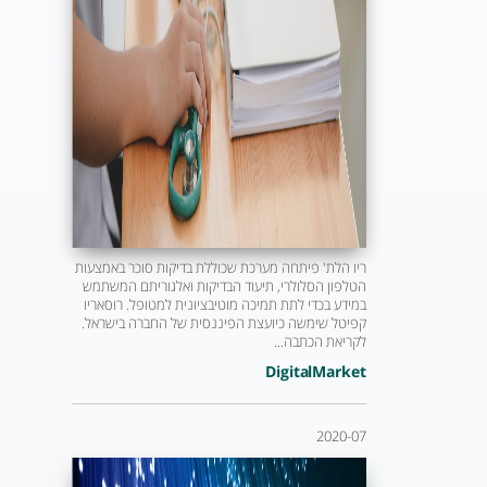
ריו הלת' פיתחה מערכת שכוללת בדיקות סוכר באמצעות
הטלפון הסלולרי, תיעוד הבדיקות ואלגוריתם המשתמש
במידע בכדי לתת תמיכה מוטיבציונית למטופל. רוסאריו
קפיטל שימשה כיועצת הפיננסית של החברה בישראל.
לקריאת הכתבה...
DigitalMarket
2020-07