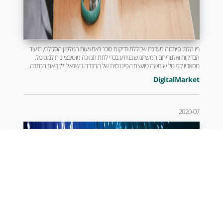
ריו הלת' פיתחה מערכת שכוללת בדיקות סוכר באמצעות הטלפון הסלולרי, תיעוד
הבדיקות ואלגוריתם המשתמש במידע בכדי לתת תמיכה מוטיבציונית למטופל.
רוסאריו קפיטל שימשה כיועצת הפיננסית של החברה בישראל. לקריאת הכתבה...
DigitalMarket
2020-07