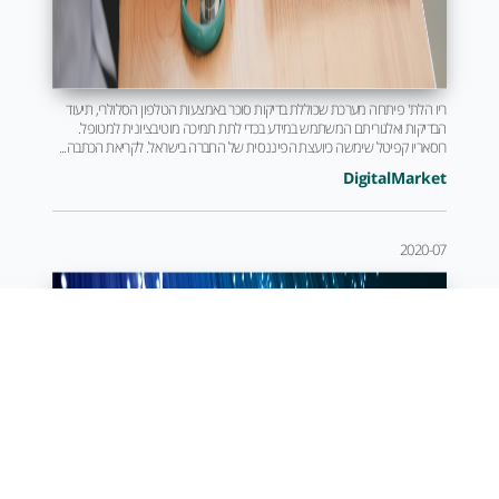
ריו הלת' פיתחה מערכת שכוללת בדיקות סוכר באמצעות הטלפון הסלולרי, תיעוד
הבדיקות ואלגוריתם המשתמש במידע בכדי לתת תמיכה מוטיבציונית למטופל.
רוסאריו קפיטל שימשה כיועצת הפיננסית של החברה בישראל. לקריאת הכתבה...
DigitalMarket
2020-07