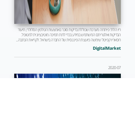
ריו הלת' פיתחה מערכת שכוללת בדיקות סוכר באמצעות הטלפון הסלולרי, תיעוד
הבדיקות ואלגוריתם המשתמש במידע בכדי לתת תמיכה מוטיבציונית למטופל.
רוסאריו קפיטל שימשה כיועצת הפיננסית של החברה בישראל. לקריאת הכתבה...
DigitalMarket
2020-07