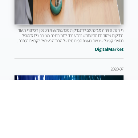
ריו הלת' פיתחה מערכת שכוללת בדיקות סוכר באמצעות הטלפון הסלולרי, תיעוד
הבדיקות ואלגוריתם המשתמש במידע בכדי לתת תמיכה מוטיבציונית למטופל.
רוסאריו קפיטל שימשה כיועצת הפיננסית של החברה בישראל. לקריאת הכתבה...
DigitalMarket
2020-07