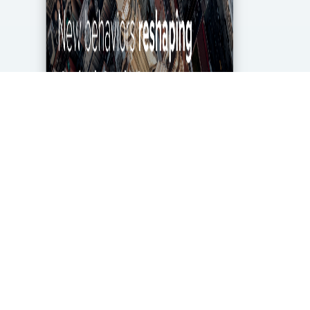
מגפת הקורונה מטלטלת את הכלכלה העולמית עד
ליסודותיה, ותעשיית מחקרי השוק והאנליטיקה אינה
יוצאת דופן. בעוד שתעשייה זו של 2.2 מיליארד דולר
בארה"ב ספגה מכה במשבר, לא הכל אבוד. חברות...
DigitalMarket