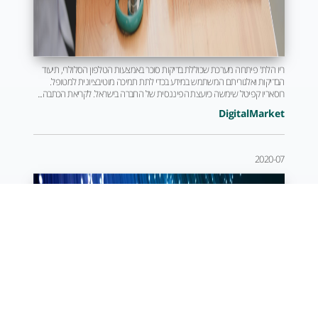
ריו הלת' פיתחה מערכת שכוללת בדיקות סוכר באמצעות הטלפון הסלולרי, תיעוד
הבדיקות ואלגוריתם המשתמש במידע בכדי לתת תמיכה מוטיבציונית למטופל.
רוסאריו קפיטל שימשה כיועצת הפיננסית של החברה בישראל. לקריאת הכתבה...
DigitalMarket
2020-07