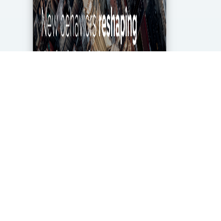
מגפת הקורונה מטלטלת את הכלכלה העולמית עד
ליסודותיה, ותעשיית מחקרי השוק והאנליטיקה אינה
יוצאת דופן. בעוד שתעשייה זו של 2.2 מיליארד דולר
בארה"ב ספגה מכה במשבר, לא הכל אבוד. חברות...
DigitalMarket