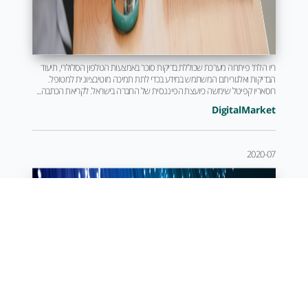
ריו הלת' פיתחה מערכת שכוללת בדיקות סוכר באמצעות הטלפון הסלולרי, תיעוד
הבדיקות ואלגוריתם המשתמש במידע בכדי לתת תמיכה מוטיבציונית למטופל.
רוסאריו קפיטל שימשה כיועצת הפיננסית של החברה בישראל. לקריאת הכתבה...
DigitalMarket
2020-07