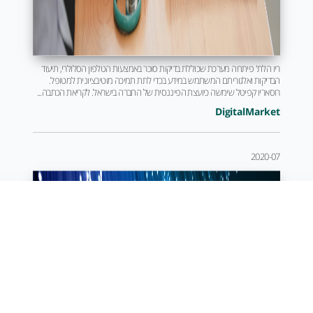
ריו הלת' פיתחה מערכת שכוללת בדיקות סוכר באמצעות הטלפון הסלולרי, תיעוד
הבדיקות ואלגוריתם המשתמש במידע בכדי לתת תמיכה מוטיבציונית למטופל.
רוסאריו קפיטל שימשה כיועצת הפיננסית של החברה בישראל. לקריאת הכתבה...
DigitalMarket
2020-07