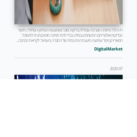
ריו הלת' פיתחה מערכת שכוללת בדיקות סוכר באמצעות הטלפון הסלולרי, תיעוד
הבדיקות ואלגוריתם המשתמש במידע בכדי לתת תמיכה מוטיבציונית למטופל.
רוסאריו קפיטל שימשה כיועצת הפיננסית של החברה בישראל. לקריאת הכתבה...
DigitalMarket
2020-07