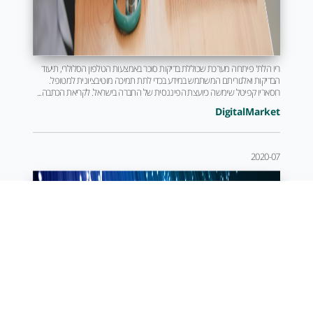
ריו הלת' פיתחה מערכת שכוללת בדיקות סוכר באמצעות הטלפון הסלולרי, תיעוד
הבדיקות ואלגוריתם המשתמש במידע בכדי לתת תמיכה מוטיבציונית למטופל.
רוסאריו קפיטל שימשה כיועצת הפיננסית של החברה בישראל. לקריאת הכתבה...
DigitalMarket
2020-07