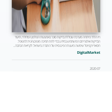
ריו הלת' פיתחה מערכת שכוללת בדיקות סוכר באמצעות הטלפון הסלולרי, תיעוד
הבדיקות ואלגוריתם המשתמש במידע בכדי לתת תמיכה מוטיבציונית למטופל.
רוסאריו קפיטל שימשה כיועצת הפיננסית של החברה בישראל. לקריאת הכתבה...
DigitalMarket
2020-07