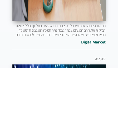
ריו הלת' פיתחה מערכת שכוללת בדיקות סוכר באמצעות הטלפון הסלולרי, תיעוד
הבדיקות ואלגוריתם המשתמש במידע בכדי לתת תמיכה מוטיבציונית למטופל.
רוסאריו קפיטל שימשה כיועצת הפיננסית של החברה בישראל. לקריאת הכתבה...
DigitalMarket
2020-07