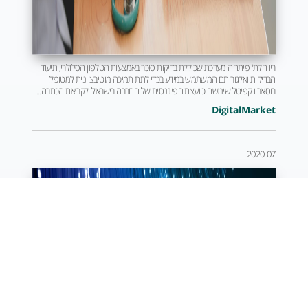
ריו הלת' פיתחה מערכת שכוללת בדיקות סוכר באמצעות הטלפון הסלולרי, תיעוד
הבדיקות ואלגוריתם המשתמש במידע בכדי לתת תמיכה מוטיבציונית למטופל.
רוסאריו קפיטל שימשה כיועצת הפיננסית של החברה בישראל. לקריאת הכתבה...
DigitalMarket
2020-07