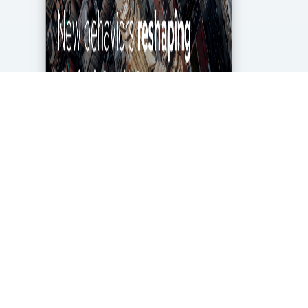
מגפת הקורונה מטלטלת את הכלכלה העולמית עד
ליסודותיה, ותעשיית מחקרי השוק והאנליטיקה אינה
יוצאת דופן. בעוד שתעשייה זו של 2.2 מיליארד דולר
בארה"ב ספגה מכה במשבר, לא הכל אבוד. חברות...
DigitalMarket