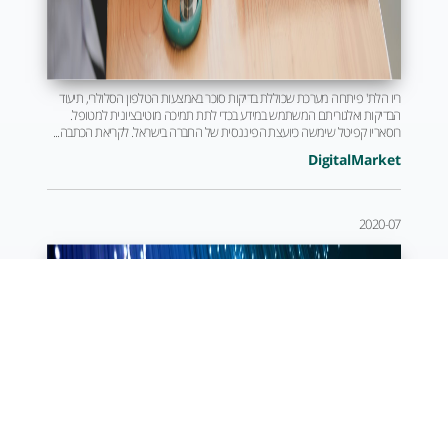
ריו הלת' פיתחה מערכת שכוללת בדיקות סוכר באמצעות הטלפון הסלולרי, תיעוד
הבדיקות ואלגוריתם המשתמש במידע בכדי לתת תמיכה מוטיבציונית למטופל.
רוסאריו קפיטל שימשה כיועצת הפיננסית של החברה בישראל. לקריאת הכתבה...
DigitalMarket
2020-07