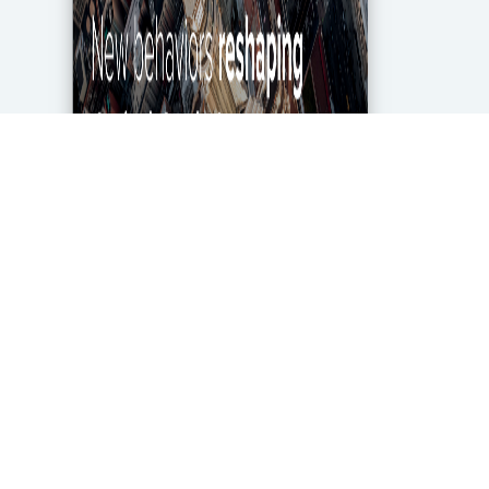
מגפת הקורונה מטלטלת את הכלכלה העולמית עד
ליסודותיה, ותעשיית מחקרי השוק והאנליטיקה אינה
יוצאת דופן. בעוד שתעשייה זו של 2.2 מיליארד דולר
בארה"ב ספגה מכה במשבר, לא הכל אבוד. חברות...
DigitalMarket